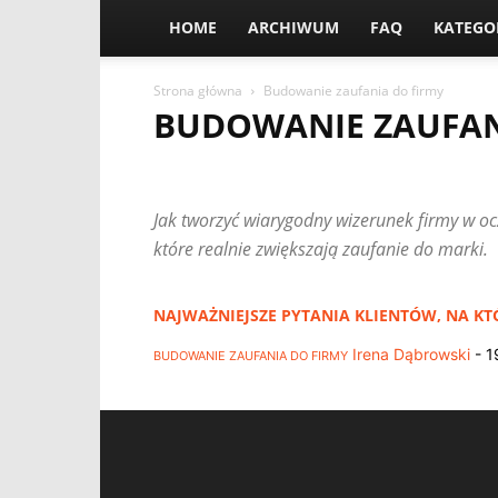
HOME
ARCHIWUM
FAQ
KATEGO
Strona główna
Budowanie zaufania do firmy
BUDOWANIE ZAUFAN
BEZPIECZNE UMOWY I ZLECENIA
BUDOWANIE ZAUFA
KATALOGI FIRM I WIZYTÓWKI ONLINE
MARKETING 
Jak tworzyć wiarygodny wizerunek firmy w oc
PORÓWNYWANIE OFERT
PRAWO I FORMALNOŚCI D
SPRAWDZANIE WIARYGODNOŚCI FIRM
STRONA INT
które realnie zwiększają zaufanie do marki.
WYBÓR WYKONAWCY
NAJWAŻNIEJSZE PYTANIA KLIENTÓW, NA KT
Irena Dąbrowski
-
1
BUDOWANIE ZAUFANIA DO FIRMY