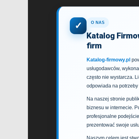
O NAS
✓
Katalog Firmo
firm
Katalog-firmowy.pl
pow
usługodawców, wykonawc
często nie wystarcza. Li
odpowiada na potrzeby 
Na naszej stronie publi
biznesu w internecie.
profesjonalne podejście
prezentować swoje usłu
Naszym celem jest stwo