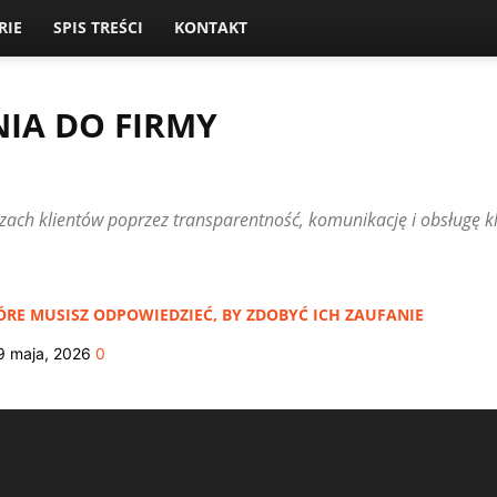
RIE
SPIS TREŚCI
KONTAKT
IA DO FIRMY
NIA DO FIRMY
CZYTELNICY PISZĄ
HISTORIE FIRM I CASE STUDIES
LOKALNY
OBSŁUGA KLIENTA I KOMUNIKACJA
OPINIE I REKOMENDACJE
zach klientów poprzez transparentność, komunikację i obsługę kli
LA FIRM
PREZENTACJA OFERTY I USŁUG
ERNETOWA FIRMY
USŁUGI LOKALNE
WIDOCZNOŚĆ W INTERNECIE
ÓRE MUSISZ ODPOWIEDZIEĆ, BY ZDOBYĆ ICH ZAUFANIE
9 maja, 2026
0